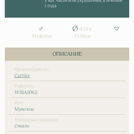
у нас часов или украшений, в течении
1 года.
47,5 x
Мужские
39,8мм
ОПИСАНИЕ
Производитель
Cartier
Референс
WSSA0062
Пол
Мужские
Материал корпуса
Сталь