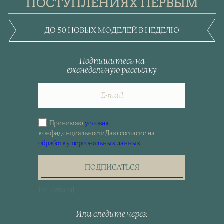
ПОСТУПЛЕНИЯХ ПЕРВЫМ
ДО 50 НОВЫХ МОДЕЛЕЙ В НЕДЕЛЮ
Подпишитесь на
еженедельную рассылку
Принимаю
условия
Sign
конфиденциальности
Даю согласие на
up
обработку персональных данных
.
for
the
newsletter
ПОДПИСАТЬСЯ
[telegram]
Или следите через