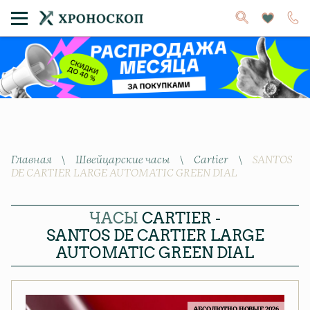
Главная
\
Швейцарские часы
\
Cartier
\
SANTOS
DE CARTIER LARGE AUTOMATIC GREEN DIAL
ЧАСЫ
CARTIER -
SANTOS DE CARTIER LARGE
AUTOMATIC GREEN DIAL
АБСОЛЮТНО НОВЫЕ 2026