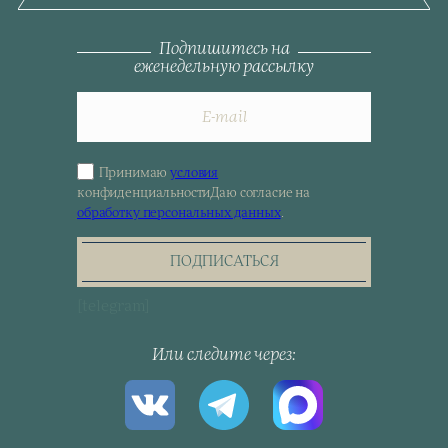
Подпишитесь на
еженедельную рассылку
Принимаю
условия
Sign
конфиденциальности
Даю согласие на
up
обработку персональных данных
.
for
the
newsletter
ПОДПИСАТЬСЯ
[telegram]
Или следите через