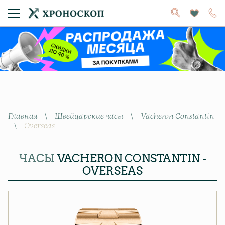
Главная
\
Швейцарские часы
\
Vacheron Constantin
\
Overseas
ЧАСЫ
VACHERON CONSTANTIN -
OVERSEAS