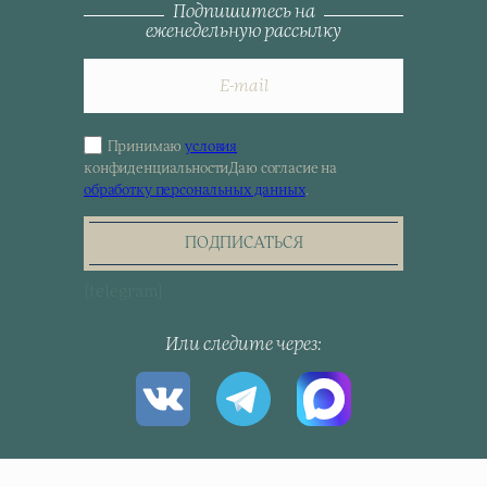
Подпишитесь на
еженедельную рассылку
Принимаю
условия
Sign
конфиденциальности
Даю согласие на
up
обработку персональных данных
.
for
the
newsletter
ПОДПИСАТЬСЯ
[telegram]
Или следите через