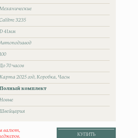
Механические
Calibre 3235
D 41мм
Автоподзавод
100
До 70 часов
Карта 2025 год
Коробка
Часы
Полный комплект
Новые
Швейцаpия
ом валют,
КУПИТЬ
неджеров.