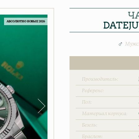
Ч
DATEJU
АБСОЛЮТНО НОВЫЕ 2026
Мужс
Производитель
Референс
Пол
Материал корпуса
Безель
Браслет