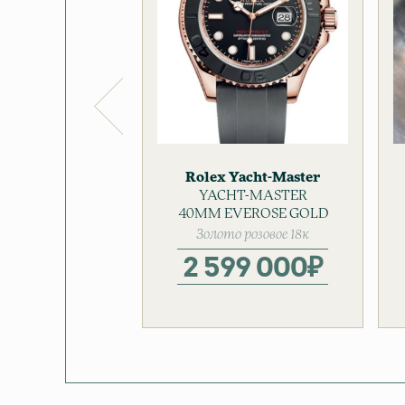
Rolex
Yacht-Master
YACHT-MASTER
Золотые часы
40MM EVEROSE GOLD
Мужские часы
Золото розовое 18к
2 599 000
₽