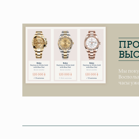
ПРО
ВЫС
Мы поку
Воспольз
часы уже