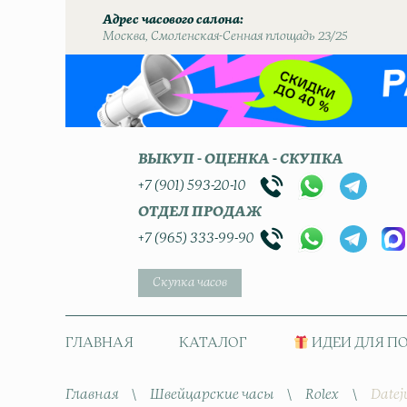
Адрес часового салона
Москва, Смоленская-Сенная площадь 23/25
ВЫКУП - ОЦЕНКА - СКУПКА
+7 (901) 593-20-10
ОТДЕЛ ПРОДАЖ
+7 (965) 333-99-90
Скупка часов
ГЛАВНАЯ
КАТАЛОГ
ИДЕИ ДЛЯ П
Главная
\
Швейцарские часы
\
Rolex
\
Datej