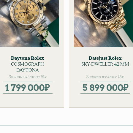
Daytona
Rolex
Datejust
Rolex
Золотые часы
COSMOGRAPH
SKY-DWELLER 42 MM
Золотые часы
Мужские часы
DAYTONA
Мужские часы
Золото жёлтое 18к
Золото жёлтое 18к
Сталь
1 799 000
₽
5 899 000
₽