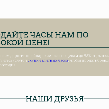
ДАЙТЕ ЧАСЫ НАМ ПО
ОКОЙ ЦЕНЕ!
паем дорогие швейцарские часы по ценам до 95% от рынка
уйтесь услугой
скупки элитных часов
, чтобы продать брен
 сегодня.
НАШИ ДРУЗЬЯ