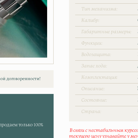
Тип механизма
Калибр
Габаритные размеры
Функции
Водозащита
Запас хода
Комплектация
ой договоренности!
Описание
Состояние
Страна
продаем только 100%
В связи с нестабильным курс
текущую цену узнавайте у ме