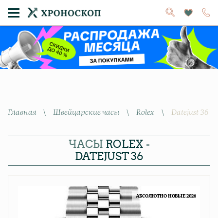
Главная
\
Швейцарские часы
\
Rolex
\
Datejust 36
ЧАСЫ
ROLEX -
DATEJUST 36
АБСОЛЮТНО НОВЫЕ 2026