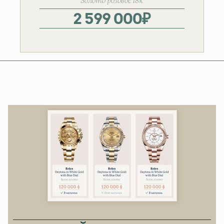
Золото розовое 18к
2 599 000
₽