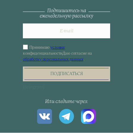
Подпишитесь на
еженедельную рассылку
Принимаю
условия
Sign
конфиденциальности
Даю согласие на
up
обработку персональных данных
.
for
the
newsletter
ПОДПИСАТЬСЯ
[telegram]
Или следите через