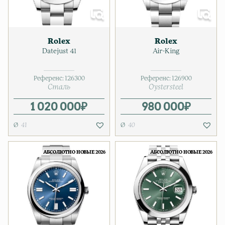
Rolex
Rolex
Datejust 41
Air-King
Референс:
126300
Референс:
126900
Сталь
Oystersteel
1 020 000
₽
980 000
₽
41
40
АБСОЛЮТНО НОВЫЕ 2026
АБСОЛЮТНО НОВЫЕ 2026