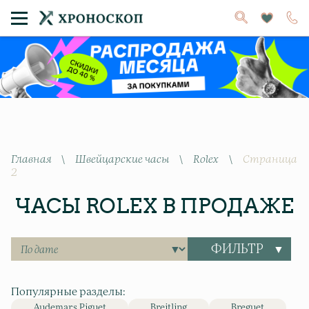
Главная
\
Швейцарские часы
\
Rolex
\
Страница
2
ЧАСЫ ROLEX В ПРОДАЖЕ
ФИЛЬТР
Популярные разделы:
Audemars Piguet
Breitling
Breguet