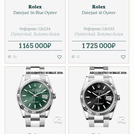
Rolex
Rolex
Datejust 36 Blue Oyster
Datejust 41 Oyster
Референс:
126234
Референс:
126333
Oystersteel
Золото белое
Oystersteel
Золото белое
1 165 000
₽
1 725 000
₽
36
41
АБСОЛЮТНО НОВЫЕ 2026
АБСОЛЮТНО НОВЫЕ 2026