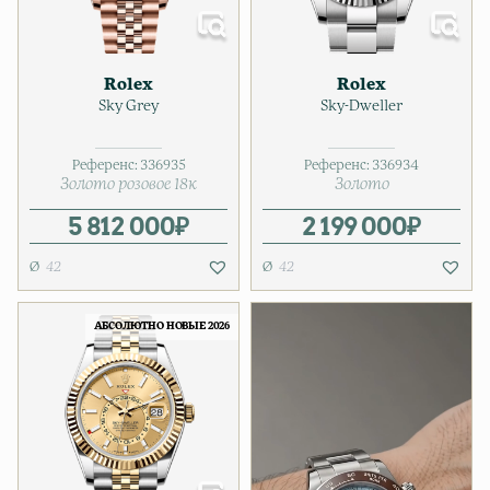
Rolex
Rolex
Sky Grey
Sky-Dweller
Референс:
336935
Референс:
336934
Золото розовое 18к
Золото
5 812 000
₽
2 199 000
₽
42
42
АБСОЛЮТНО НОВЫЕ 2026