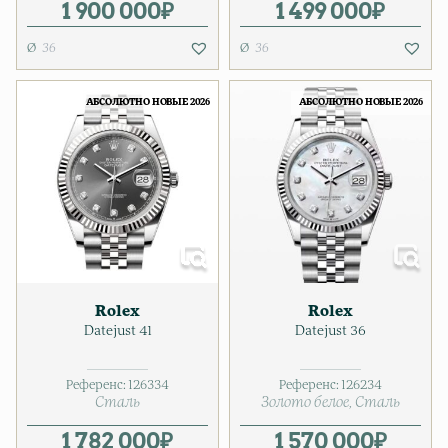
1 900 000
₽
1 499 000
₽
36
36
АБСОЛЮТНО НОВЫЕ 2026
АБСОЛЮТНО НОВЫЕ 2026
Rolex
Rolex
Datejust 41
Datejust 36
Референс:
126334
Референс:
126234
Сталь
Золото белое
Сталь
1 782 000
₽
1 570 000
₽