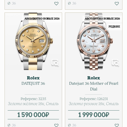
36
36
АБСОЛЮТНО НОВЫЕ 2026
АБСОЛЮТНО НОВЫЕ 2026
РЕДКИЕ
Rolex
Rolex
DATEJUST 36
Datejust 36 Mother of Pearl
Dial
Референс:
3235
Референс:
126231
Золото жёлтое 18к
Сталь
Золото розовое 18к
Сталь
1 590 000
₽
1 999 000
₽
36
36