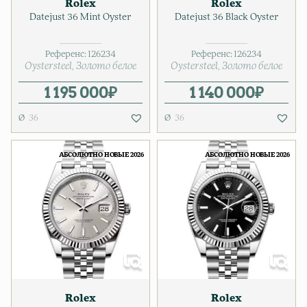
Rolex
Rolex
Datejust 36 Mint Oyster
Datejust 36 Black Oyster
Референс:
126234
Референс:
126234
Oystersteel
Золото белое
Oystersteel
Золото белое
1 195 000
₽
1 140 000
₽
36
36
АБСОЛЮТНО НОВЫЕ 2026
АБСОЛЮТНО НОВЫЕ 2026
Rolex
Rolex