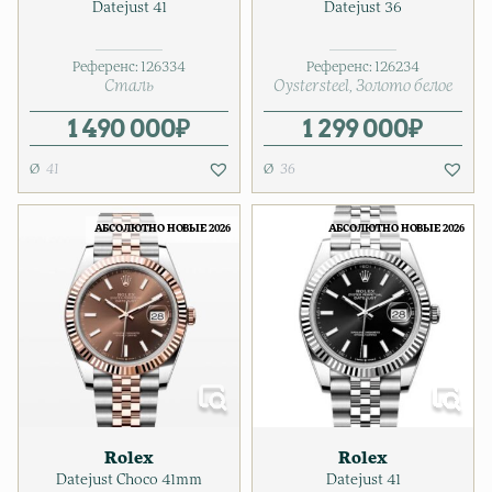
Datejust 41
Datejust 36
Референс:
126334
Референс:
126234
Сталь
Oystersteel
Золото белое
1 490 000
₽
1 299 000
₽
41
36
АБСОЛЮТНО НОВЫЕ 2026
АБСОЛЮТНО НОВЫЕ 2026
Rolex
Rolex
Datejust Choco 41mm
Datejust 41