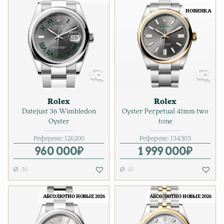
НОВИНКА
Rolex
Rolex
Datejust 36 Wimbledon
Oyster Perpetual 41mm two
Oyster
tone
Референс:
126200
Референс:
134303
960 000
₽
1 999 000
₽
36
41
АБСОЛЮТНО НОВЫЕ 2026
АБСОЛЮТНО НОВЫЕ 2026