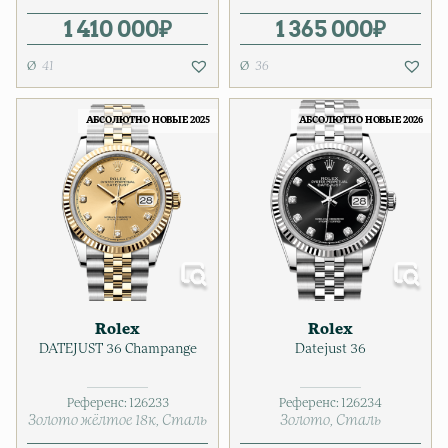
1 410 000
₽
1 365 000
₽
41
36
АБСОЛЮТНО НОВЫЕ 2025
АБСОЛЮТНО НОВЫЕ 2026
Rolex
Rolex
DATEJUST 36 Champange
Datejust 36
Референс:
126233
Референс:
126234
Золото жёлтое 18к
Сталь
Золото
Сталь