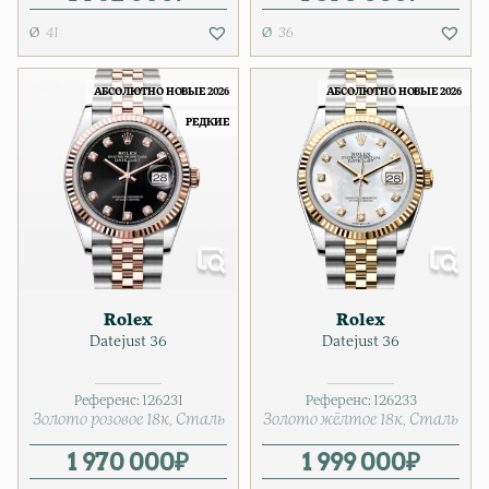
41
36
АБСОЛЮТНО НОВЫЕ 2026
АБСОЛЮТНО НОВЫЕ 2026
РЕДКИЕ
Rolex
Rolex
Datejust 36
Datejust 36
Референс:
126231
Референс:
126233
Золото розовое 18к
Сталь
Золото жёлтое 18к
Сталь
1 970 000
₽
1 999 000
₽