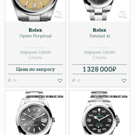
Rolex
Rolex
Oyster Perpetual
Datejust 41
Референс:
126000
Референс:
126300
Сталь
Сталь
1 328 000
₽
Цена по запросу
36
41
АБСОЛЮТНО НОВЫЕ 2026
АБСОЛЮТНО НОВЫЕ 2026