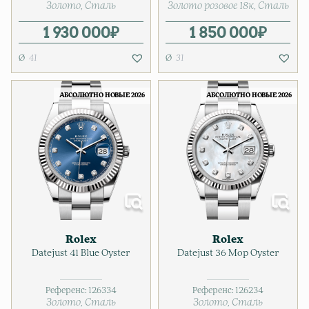
Золото
Сталь
Золото розовое 18к
Сталь
1 930 000
₽
1 850 000
₽
41
31
АБСОЛЮТНО НОВЫЕ 2026
АБСОЛЮТНО НОВЫЕ 2026
Rolex
Rolex
Datejust 41 Blue Oyster
Datejust 36 Mop Oyster
Референс:
126334
Референс:
126234
Золото
Сталь
Золото
Сталь