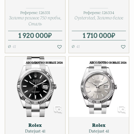
Референс:
126331
Референс:
126334
Золото розовое 750 пробы
Oystersteel
Золото белое
Сталь
1 920 000
₽
1 710 000
₽
41
41
АБСОЛЮТНО НОВЫЕ 2026
АБСОЛЮТНО НОВЫЕ 2026
Rolex
Rolex
Datejust 41
Datejust 41