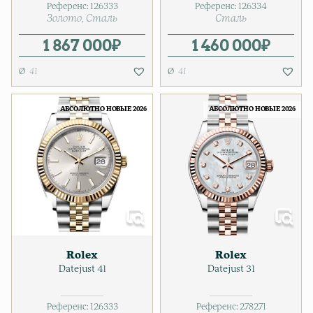
Референс:
126333
Референс:
126334
Золото
Сталь
Сталь
1 867 000
₽
1 460 000
₽
41
41
АБСОЛЮТНО НОВЫЕ 2026
АБСОЛЮТНО НОВЫЕ 2026
Rolex
Rolex
Datejust 41
Datejust 31
Референс:
126333
Референс:
278271