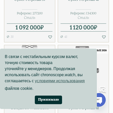
Референс:
277200
Референс:
134300
Сталь
Сталь
1 092 000
₽
1 120 000
₽
31
41
АБСОЛЮТНО НОВЫЕ 2026
АБСОЛЮТНО НОВЫЕ 2026
В связи с нестабильным курсом валют,
точную стоимость товара
уточняйте у менеджеров. Продолжая
использовать сайт chronoscope.watch, вы
соглашаетесь с
условиями использования
файлов cookie.
Принимаю
Rolex
Rolex
Datejust 36 Wimbledon
Oyster Perpetual 41
Open