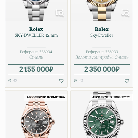
Rolex
Rolex
SKY-DWELLER 42 mm
Sky-Dweller
Референс:
336934
Референс:
336933
Сталь
Золото 750 пробы
Сталь
2 155 000
₽
2 350 000
₽
42
42
АБСОЛЮТНО НОВЫЕ 2026
АБСОЛЮТНО НОВЫЕ 2026