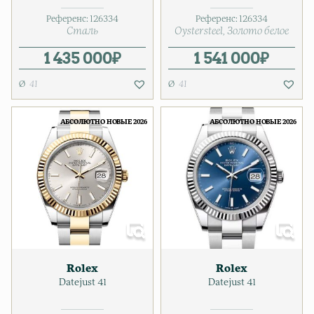
Референс:
126334
Референс:
126334
Сталь
Oystersteel
Золото белое
1 435 000
₽
1 541 000
₽
41
41
АБСОЛЮТНО НОВЫЕ 2026
АБСОЛЮТНО НОВЫЕ 2026
Rolex
Rolex
Datejust 41
Datejust 41