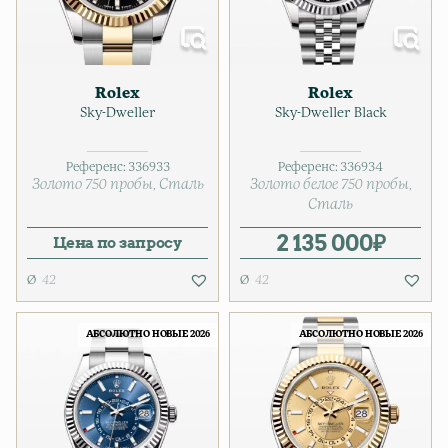
Rolex
Rolex
Sky-Dweller
Sky-Dweller Black
Референс:
336933
Референс:
336934
Золото 750 пробы
Сталь
Золото белое 750 пробы
Сталь
2 135 000
₽
Цена по запросу
42
42
АБСОЛЮТНО НОВЫЕ 2026
АБСОЛЮТНО НОВЫЕ 2026