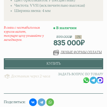
Цвет бриллиантов: F (бесцветные)
Чистота: VVS1 (исключительно высокая)
Ширина звена: 4 мм
В связи с нестабильным
В наличии
курсом валют,
текущую цену узнавайте у
899 000
₽
менеджеров.
835 000
₽
Первонач
Текущая ц
ЛЮБЫЕ ФОРМЫ ОПЛАТЫ
КУПИТЬ
ЗАДАТЬ ВОПРОС ПО ТОВАРУ
Доставим через 2 часа
Поделиться