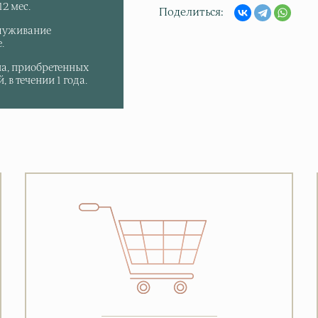
2 мес.
Поделиться
луживание
.
па, приобретенных
 в течении 1 года.