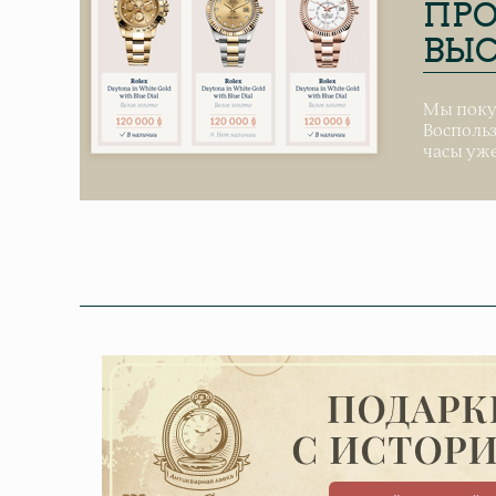
ПРО
ВЫС
Мы поку
Воспольз
часы уже