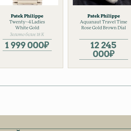
Patek Philippe
Patek Philippe
Twenty~4 Ladies
Женские часы
Aquanaut Travel Time
Золотые часы
Золотые часы
White Gold
Rose Gold Brown Dial
Мужские часы
Золото белое 18 К
1 999 000
₽
12 245
000
₽