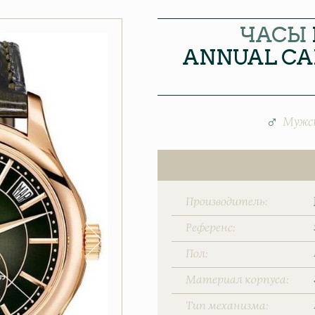
ЧАСЫ
ANNUAL CA
Мужс
Производитель
Референс
Пол
Материал корпуса
Тип механизма