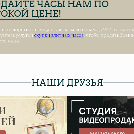
ДАЙТЕ ЧАСЫ НАМ ПО
ОКОЙ ЦЕНЕ!
паем дорогие швейцарские часы по ценам до 95% от рынка
уйтесь услугой
скупки элитных часов
, чтобы продать брен
 сегодня.
НАШИ ДРУЗЬЯ