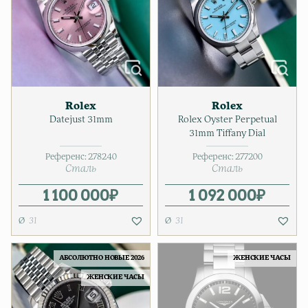
Rolex
Rolex
Datejust 31mm
Rolex Oyster Perpetual
31mm Tiffany Dial
Референс:
278240
Референс:
277200
Сталь
Сталь
1 100 000
₽
1 092 000
₽
31
31
АБСОЛЮТНО НОВЫЕ 2026
ЖЕНСКИЕ ЧАСЫ
ЖЕНСКИЕ ЧАСЫ