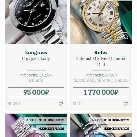
Longines
Rolex
Conquest Lady
Datejust 31 Silver Diamond
Dial
Референс:
L3.257.4
Референс:
278273
Сталь
Золото жёлтое 18к
Сталь
95 000
₽
1 770 000
₽
29,5
31
АБСОЛЮТНО НОВЫЕ 2026
АБСОЛЮТНО НОВЫЕ 2026
ЖЕНСКИЕ ЧАСЫ
ЖЕНСКИЕ ЧАСЫ