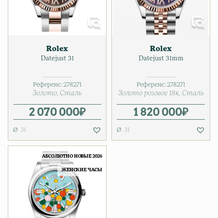
Rolex
Rolex
Datejust 31
Datejust 31mm
Референс:
278271
Референс:
278271
Золото
Сталь
Золото розовое 18к
Сталь
2 070 000
₽
1 820 000
₽
31
31
АБСОЛЮТНО НОВЫЕ 2026
ЖЕНСКИЕ ЧАСЫ