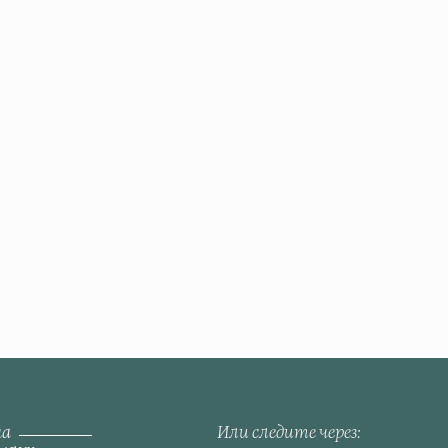
на
Или следите через