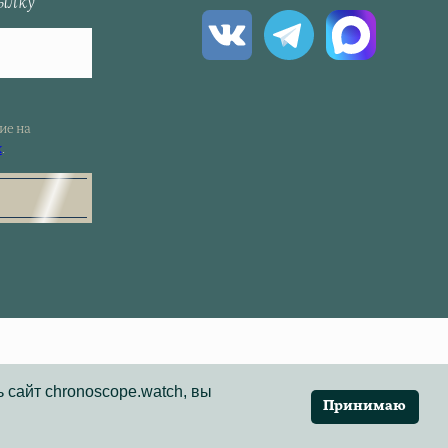
сылку
ие на
х
.
 сайт chronoscope.watch, вы
Принимаю
Меню
Open