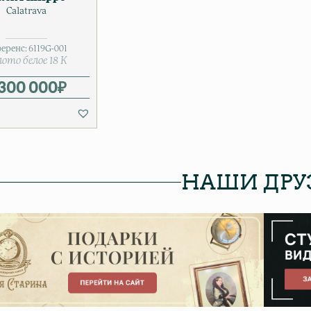
Calatrava
еренс:
6119G-001
лото белое 18 К
 300 000
₽
НАШИ ДРУ