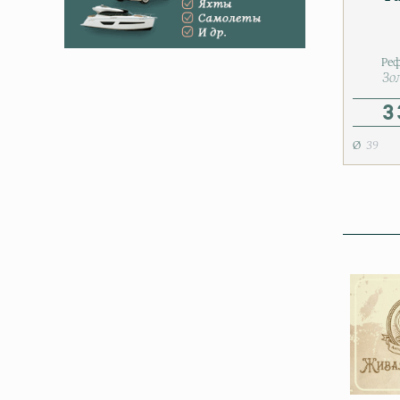
Реф
Зо
3
39