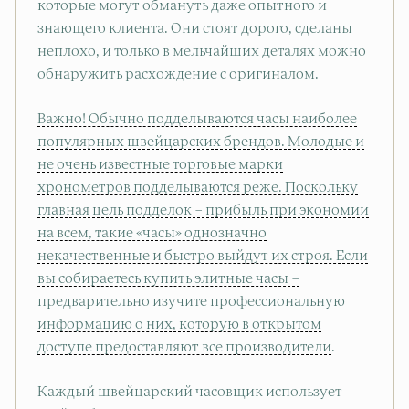
которые могут обмануть даже опытного и
знающего клиента. Они стоят дорого, сделаны
неплохо, и только в мельчайших деталях можно
обнаружить расхождение с оригиналом.
Важно! Обычно подделываются часы наиболее
популярных швейцарских брендов. Молодые и
не очень известные торговые марки
хронометров подделываются реже. Поскольку
главная цель подделок – прибыль при экономии
на всем, такие «часы» однозначно
некачественные и быстро выйдут их строя. Если
вы собираетесь купить элитные часы –
предварительно изучите профессиональную
информацию о них, которую в открытом
доступе предоставляют все производители
.
Каждый швейцарский часовщик использует