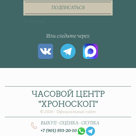
the
newsletter
ПОДПИСАТЬСЯ
[telegram]
Или следите через
ЧАСОВОЙ
ЦЕНТР
"ХРОНОСКОП"
© 2026 - Официальный сайт
ВЫКУП - ОЦЕНКА - СКУПКА
+7 (901) 593-20-10