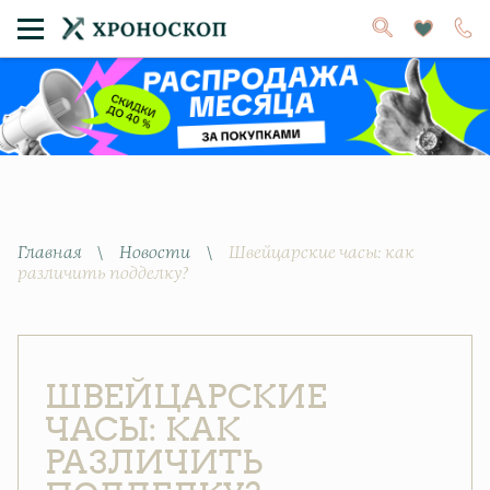
Главная
\
Новости
\
Швейцарские часы: как
различить подделку?
ШВЕЙЦАРСКИЕ
ЧАСЫ: КАК
РАЗЛИЧИТЬ