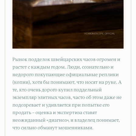
Рынок подделок швейцарских часов огромен и
растет с каждым годом. Люди, сознательно и
недорого покупающие официальные реплики
(копии), хотя бы понимают, что носят на руке. А
те, кто очень дорого купил поддельный
экземпляр элитных часов, часто об этом даже не
подозревает и удивляется при попытке его
продать – оценка и экспертиза ставят
неожиданный «диагноз», и владелец понимает,
что сильно обманут мошенниками.