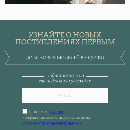
УЗНАЙТЕ О НОВЫХ
ПОСТУПЛЕНИЯХ ПЕРВЫМ
ДО 50 НОВЫХ МОДЕЛЕЙ В НЕДЕЛЮ
Подпишитесь на
еженедельную рассылку
Принимаю
условия
Sign
конфиденциальности
Даю согласие на
up
обработку персональных данных
.
for