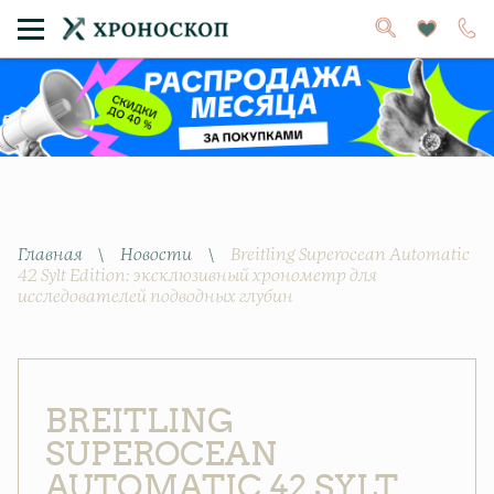
Главная
\
Новости
\
Breitling Superocean Automatic
42 Sylt Edition: эксклюзивный хронометр для
исследователей подводных глубин
BREITLING
SUPEROCEAN
AUTOMATIC 42 SYLT