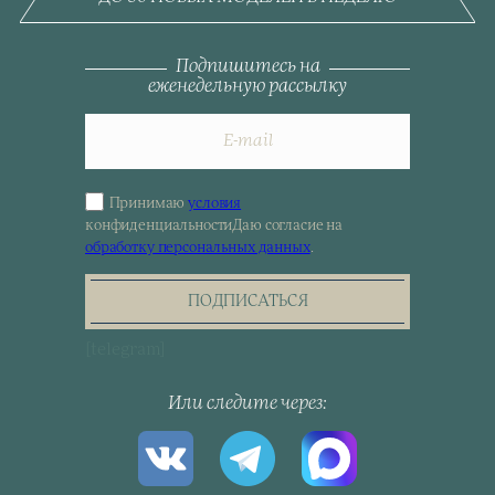
Подпишитесь на
еженедельную рассылку
Принимаю
условия
Sign
конфиденциальности
Даю согласие на
up
обработку персональных данных
.
for
the
newsletter
ПОДПИСАТЬСЯ
[telegram]
Или следите через