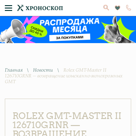
Главная
\
Новости
\
Rolex GMT-Master II
126710GRNR — возвращение изысканно-монохромных
GMT
ROLEX GMT-MASTER II
126710GRNR —
ВОЗВРАЩЕНИЕ