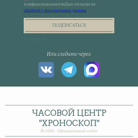
Sign
конфиденциальности
Даю согласие на
up
обработку персональных данных
.
for
the
newsletter
ПОДПИСАТЬСЯ
[telegram]
Или следите через
ЧАСОВОЙ
ЦЕНТР
"ХРОНОСКОП"
© 2026 - Официальный сайт