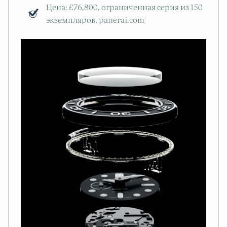
Цена: £76,800, ограниченная серия из 150
экземпляров, panerai.com