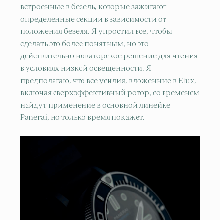
встроенные в безель, которые зажигают
определенные секции в зависимости от
положения безеля. Я упростил все, чтобы
сделать это более понятным, но это
действительно новаторское решение для чтения
в условиях низкой освещенности. Я
предполагаю, что все усилия, вложенные в Elux,
включая сверхэффективный ротор, со временем
найдут применение в основной линейке
Panerai, но только время покажет.