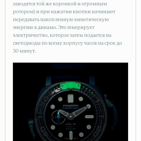
заводятся той же коронкой и огромным
ротором) и при нажатии кнопки начинают
передавать накопленную кинетическую
энергию в динамо. Это генерирует
электричество, которое затем подается на
светодиоды по всему корпусу часов на срок до
30 минут.