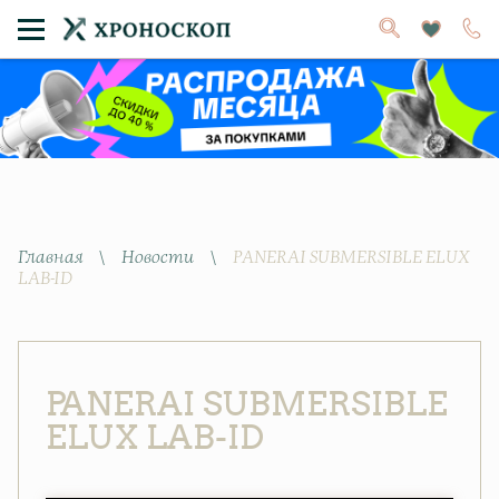
Главная
\
Новости
\
PANERAI SUBMERSIBLE ELUX
LAB-ID
PANERAI SUBMERSIBLE
ELUX LAB-ID