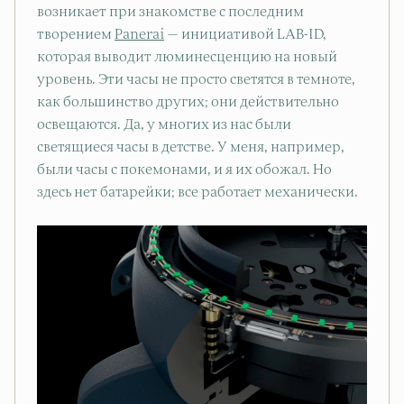
возникает при знакомстве с последним
творением
Panerai
— инициативой LAB-ID,
которая выводит люминесценцию на новый
уровень. Эти часы не просто светятся в темноте,
как большинство других; они действительно
освещаются. Да, у многих из нас были
светящиеся часы в детстве. У меня, например,
были часы с покемонами, и я их обожал. Но
здесь нет батарейки; все работает механически.