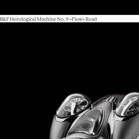
B&F Horological Machine No. 9 «Flow» Road