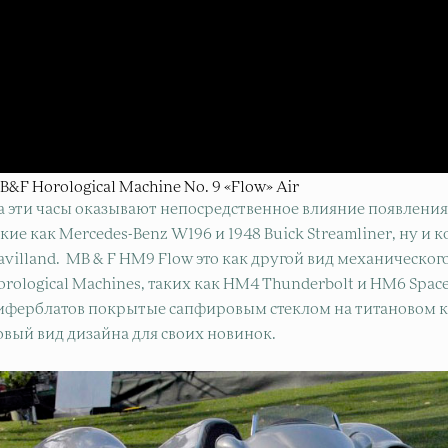
B&F Horological Machine No. 9 «Flow» Air
а эти часы оказывают непосредственное влияние появления
акие как Mercedes-Benz W196 и 1948 Buick Streamliner, ну и
avilland. MB & F HM9 Flow это как другой вид механическог
orological Machines, таких как HM4 Thunderbolt и HM6 Spac
иферблатов покрытые сапфировым стеклом на титановом ко
овый вид дизайна для своих новинок.