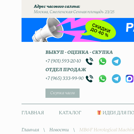
Адрес часового салона
Москва, Смоленская-Сенная площадь 23/25
ВЫКУП - ОЦЕНКА - СКУПКА
+7 (901) 593-20-10
ОТДЕЛ ПРОДАЖ
+7 (965) 333-99-90
Скупка часов
ГЛАВНАЯ
КАТАЛОГ
ИДЕИ ДЛЯ П
Главная
\
Новости
\
MB&F Horological Machine