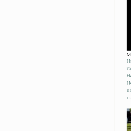
M
Н
т
H
H
ц
н