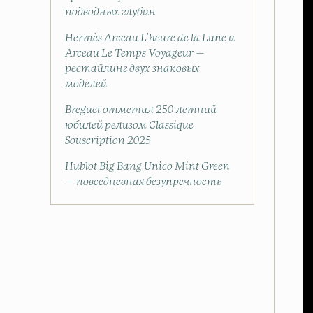
подводных глубин
Hermès Arceau L’heure de la Lune и
Arceau Le Temps Voyageur —
рестайлинг двух знаковых
моделей
Breguet отметил 250-летний
юбилей релизом Classique
Souscription 2025
Hublot Big Bang Unico Mint Green
— повседневная безупречность