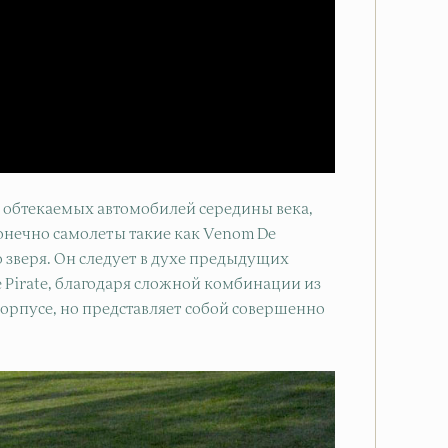
 обтекаемых автомобилей середины века,
 конечно самолеты такие как Venom De
о зверя. Он следует в духе предыдущих
e Pirate, благодаря сложной комбинации из
рпусе, но представляет собой совершенно