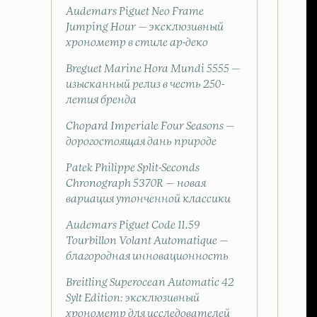
Audemars Piguet Neo Frame
Jumping Hour — эксклюзивный
хронометр в стиле ар-деко
Breguet Marine Hora Mundi 5555 —
изысканный релиз в честь 250-
летия бренда
Chopard Imperiale Four Seasons —
дорогостоящая дань природе
Patek Philippe Split-Seconds
Chronograph 5370R — новая
вариация утонченной классики
Audemars Piguet Code 11.59
Tourbillon Volant Automatique —
благородная инновационность
Breitling Superocean Automatic 42
Sylt Edition: эксклюзивный
хронометр для исследователей