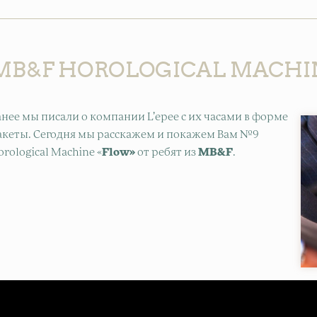
MB&F HOROLOGICAL MACHIN
анее мы писали о компании L’epee с их часами в форме
акеты. Сегодня мы расскажем и покажем Вам №9
orological Machine «
Flow»
от ребят из
MB&F
.