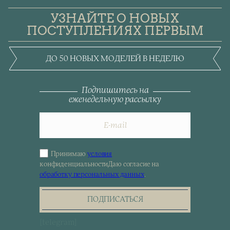
УЗНАЙТЕ О НОВЫХ
ПОСТУПЛЕНИЯХ ПЕРВЫМ
ДО 50 НОВЫХ МОДЕЛЕЙ В НЕДЕЛЮ
Подпишитесь на
еженедельную рассылку
Принимаю
условия
Sign
конфиденциальности
Даю согласие на
up
обработку персональных данных
.
for
the
newsletter
ПОДПИСАТЬСЯ
[telegram]