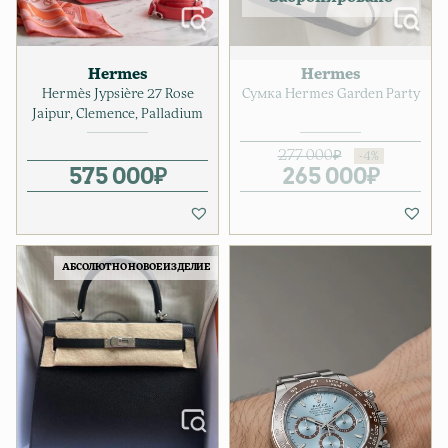
Hermes
Hermes
Hermès Jypsière 27 Rose
Сумка Hermes Garden Party
Jaipur, Clemence, Palladium
277 000
₽
575 000
₽
265 000
Первонач
Текущая ц
₽
АБСОЛЮТНО НОВОЕ ИЗДЕЛИЕ