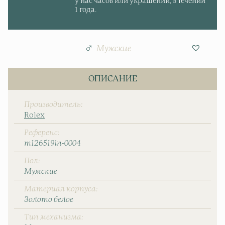
у нас часов или украшений, в течении
1 года.
Мужские
ОПИСАНИЕ
Производитель
Rolex
Референс
m126519ln-0004
Пол
Мужские
Материал корпуса
Золото белое
Тип механизма