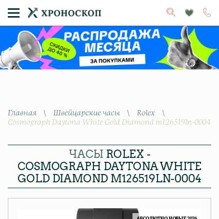
Главная
\
Швейцарские часы
\
Rolex
\
Сosmograph Daytona White Gold Diamond m126519ln-0004
ЧАСЫ
ROLEX -
СOSMOGRAPH DAYTONA WHITE
GOLD DIAMOND M126519LN-0004
АБСОЛЮТНО НОВЫЕ 2026