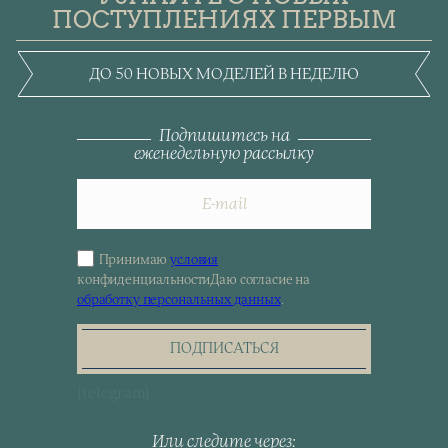
ПОСТУПЛЕНИЯХ ПЕРВЫМ
ДО 50 НОВЫХ МОДЕЛЕЙ В НЕДЕЛЮ
Подпишитесь на
еженедельную рассылку
Принимаю
условия
Sign
конфиденциальности
Даю согласие на
up
обработку персональных данных
.
for
the
newsletter
ПОДПИСАТЬСЯ
[telegram]
Или следите через