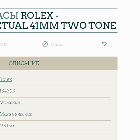
АСЫ
ROLEX -
ETUAL 41MM TWO TONE
кие
41мм
ОПИСАНИЕ
Rolex
134303
Мужские
Механические
D 41мм