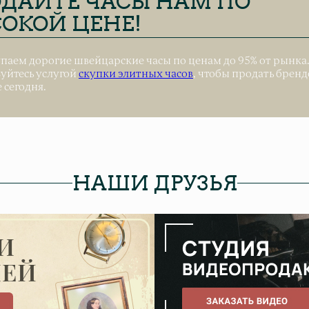
ДАЙТЕ ЧАСЫ НАМ ПО
ОКОЙ ЦЕНЕ!
паем дорогие швейцарские часы по ценам до 95% от рынка
уйтесь услугой
скупки элитных часов
, чтобы продать брен
 сегодня.
НАШИ ДРУЗЬЯ