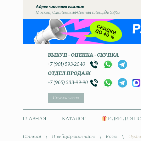
Адрес часового салона
Москва, Смоленская-Сенная площадь 23/25
ВЫКУП - ОЦЕНКА - СКУПКА
+7 (901) 593-20-10
ОТДЕЛ ПРОДАЖ
+7 (965) 333-99-90
Скупка часов
ГЛАВНАЯ
КАТАЛОГ
ИДЕИ ДЛЯ П
Главная
\
Швейцарские часы
\
Rolex
\
Oyste