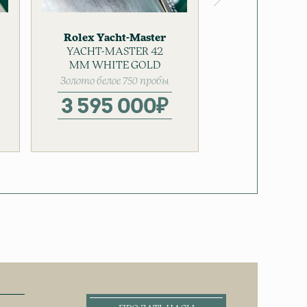
Rolex
Yacht-Master
Rolex
Yacht
YACHT-MASTER 42
Золотые часы
YACHT-MAS
Золотые 
MM WHITE GOLD
MM YELLO
Мужские
Золото белое 750 пробы
Золото жёлт
проб
3 595 000
₽
3 440 