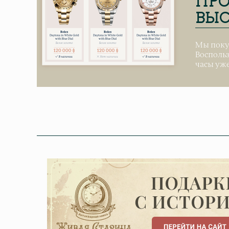
ПРО
ВЫС
Мы поку
Воспольз
часы уже