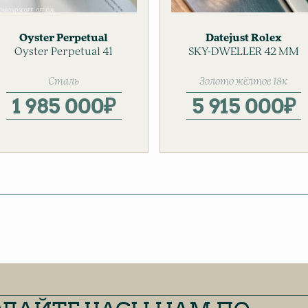
Oyster Perpetual
Datejust
Rolex
Rolex
Oyster Perpetual 41
Женские часы
SKY-DWELLER 42 MM
Золотые часы
Мужские часы
Мужские часы
Сталь
Золото жёлтое 18к
1 985 000
₽
5 915 000
₽