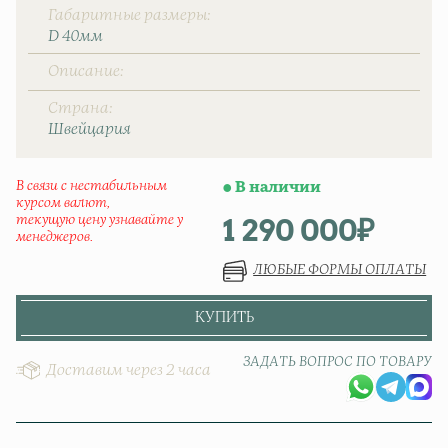
Габаритные размеры
D 40мм
Описание
Страна
Швейцаpия
В связи с нестабильным
В наличии
курсом валют,
1 290 000
₽
текущую цену узнавайте у
менеджеров.
ЛЮБЫЕ ФОРМЫ ОПЛАТЫ
КУПИТЬ
ЗАДАТЬ ВОПРОС ПО ТОВАРУ
Доставим через 2 часа