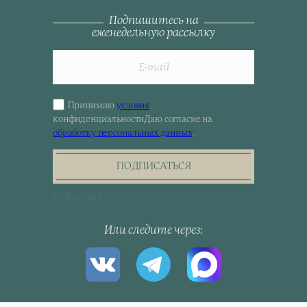
Подпишитесь на
еженедельную рассылку
Принимаю
условия
Sign
конфиденциальности
Даю согласие на
up
обработку персональных данных
.
for
the
newsletter
ПОДПИСАТЬСЯ
[telegram]
Или следите через