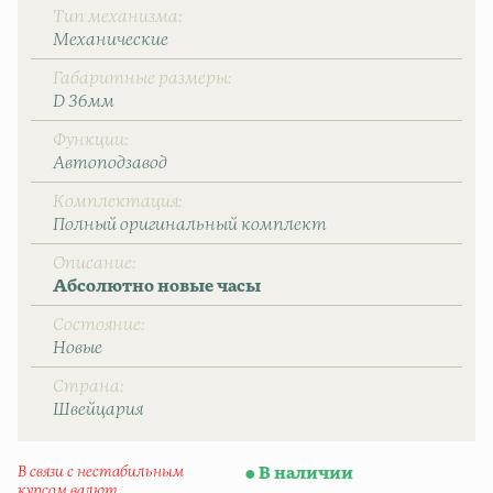
Тип механизма
Механические
Габаритные размеры
D 36мм
Функции
Автоподзавод
Комплектация
Полный оригинальный комплект
Описание
Абсолютно новые часы
Состояние
Новые
Страна
Швейцаpия
В связи с нестабильным
В наличии
курсом валют,