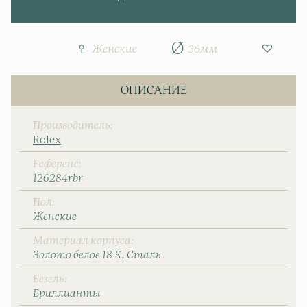
Женские
36мм
ОПИСАНИЕ
Производитель
Rolex
Референс
126284rbr
Пол
Женские
Материал корпуса
Золото белое 18 К
Сталь
Безель
Бриллианты