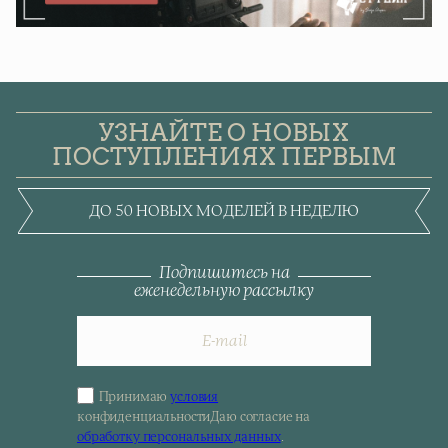
УЗНАЙТЕ О НОВЫХ
ПОСТУПЛЕНИЯХ ПЕРВЫМ
ДО 50 НОВЫХ МОДЕЛЕЙ В НЕДЕЛЮ
Подпишитесь на
еженедельную рассылку
Принимаю
условия
Sign
конфиденциальности
Даю согласие на
up
обработку персональных данных
.
for