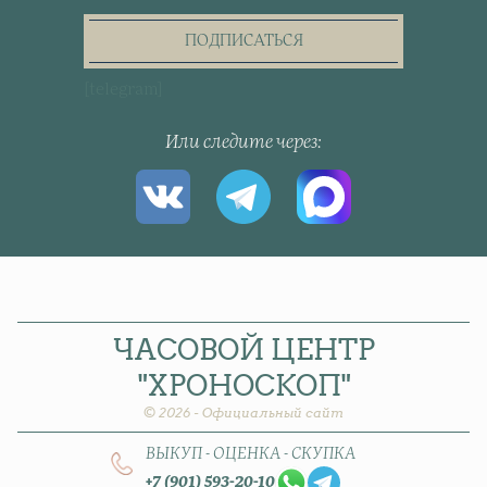
the
newsletter
ПОДПИСАТЬСЯ
[telegram]
Или следите через
ЧАСОВОЙ
ЦЕНТР
"ХРОНОСКОП"
© 2026 - Официальный сайт
ВЫКУП - ОЦЕНКА - СКУПКА
+7 (901) 593-20-10