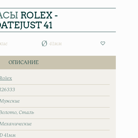
АСЫ
ROLEX -
ATEJUST 41
кие
41мм
ОПИСАНИЕ
Rolex
126333
Мужские
Золото
Сталь
Механические
D 41мм