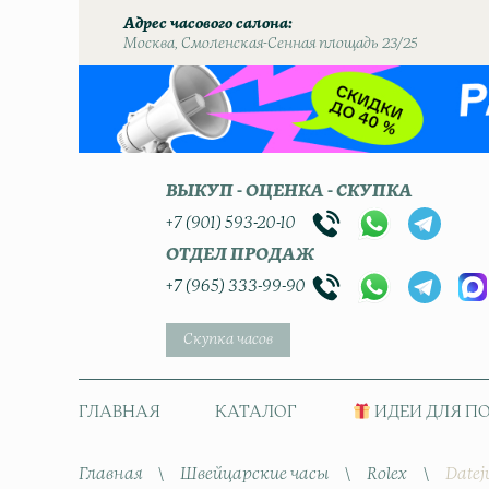
Адрес часового салона
Москва, Смоленская-Сенная площадь 23/25
ВЫКУП - ОЦЕНКА - СКУПКА
+7 (901) 593-20-10
ОТДЕЛ ПРОДАЖ
+7 (965) 333-99-90
Скупка часов
ГЛАВНАЯ
КАТАЛОГ
ИДЕИ ДЛЯ П
Главная
\
Швейцарские часы
\
Rolex
\
Datej