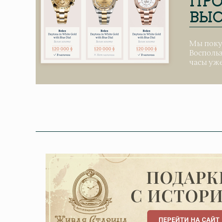
ПРО
ВЫС
Мы поку
Воспольз
часы уже