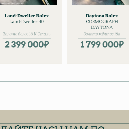
Land-Dweller
Rolex
Daytona
Rolex
Мужские часы
Land-Dweller 40
Золотые часы
COSMOGRAPH
Мужские часы
DAYTONA
Золото белое 18 К
Сталь
Золото жёлтое 18к
Сталь
2 399 000
₽
1 799 000
₽