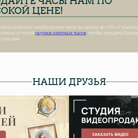
ДАЙТЕ ЧАСЫ НАМ ПО
ОКОЙ ЦЕНЕ!
паем дорогие швейцарские часы по ценам до 95% от рынка
уйтесь услугой
скупки элитных часов
, чтобы продать брен
 сегодня.
НАШИ ДРУЗЬЯ