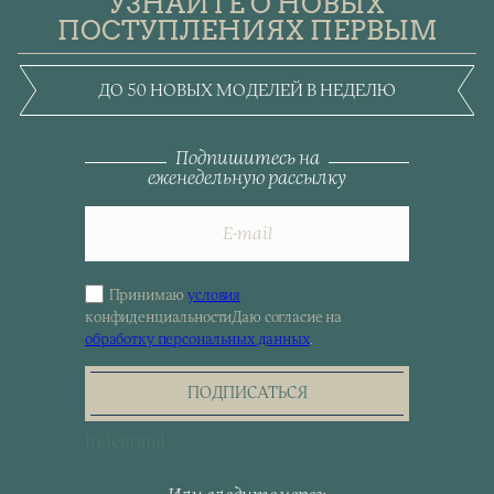
УЗНАЙТЕ О НОВЫХ
ПОСТУПЛЕНИЯХ ПЕРВЫМ
ДО 50 НОВЫХ МОДЕЛЕЙ В НЕДЕЛЮ
Подпишитесь на
еженедельную рассылку
Принимаю
условия
Sign
конфиденциальности
Даю согласие на
up
обработку персональных данных
.
for
the
newsletter
ПОДПИСАТЬСЯ
[telegram]