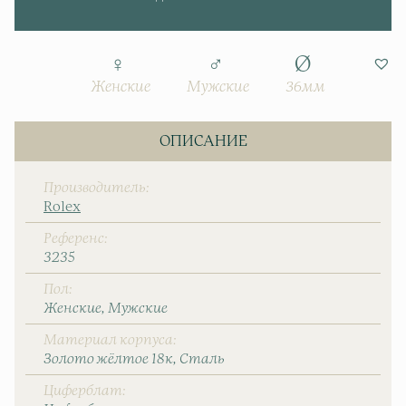
Женские
Мужские
36мм
ОПИСАНИЕ
Производитель
Rolex
Референс
3235
Пол
Женские
Мужские
Материал корпуса
Золото жёлтое 18к
Сталь
Циферблат