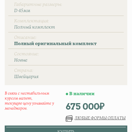
Габаритные размеры
D 45мм
Комплектация
Полный комплект
Описание
Полный оригинальный комплект
Состояние
Новые
Страна
Швейцаpия
В связи с нестабильным
В наличии
курсом валют,
675 000
₽
текущую цену узнавайте у
менеджеров.
ЛЮБЫЕ ФОРМЫ ОПЛАТЫ