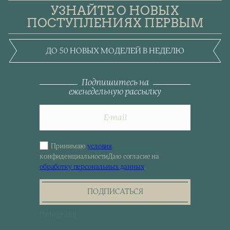
УЗНАЙТЕ О НОВЫХ
ПОСТУПЛЕНИЯХ ПЕРВЫМ
ДО 50 НОВЫХ МОДЕЛЕЙ В НЕДЕЛЮ
Подпишитесь на
еженедельную рассылку
Принимаю
условия
Sign
конфиденциальности
Даю согласие на
up
обработку персональных данных
.
for
the
newsletter
ПОДПИСАТЬСЯ
[telegram]