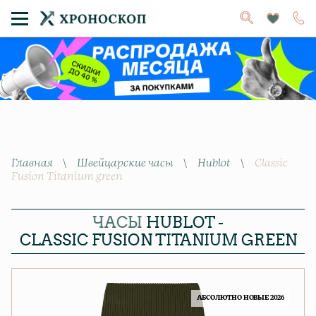
Главная
\
Швейцарские часы
\
Hublot
\
Classic
Fusion Titanium green
ЧАСЫ
HUBLOT -
CLASSIC FUSION TITANIUM GREEN
АБСОЛЮТНО НОВЫЕ 2026