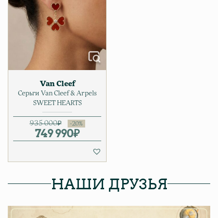
Van Cleef
Серьги Van Cleef & Arpels
SWEET HEARTS
935 000
₽
749 990
Первоначальная цена соста
Текущая цена: 749 990₽.
₽
НАШИ ДРУЗЬЯ