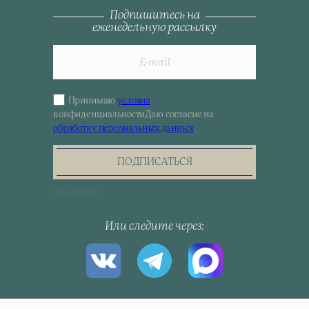
Подпишитесь на
еженедельную рассылку
Принимаю
условия
Sign
конфиденциальности
Даю согласие на
up
обработку персональных данных
.
for
the
newsletter
ПОДПИСАТЬСЯ
[telegram]
Или следите через