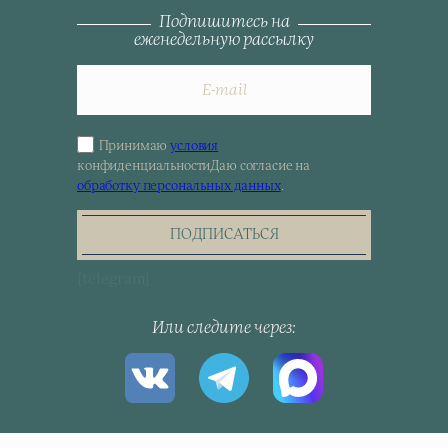
Подпишитесь на
еженедельную рассылку
Принимаю
условия
Sign
конфиденциальности
Даю согласие на
up
обработку персональных данных
.
for
the
newsletter
ПОДПИСАТЬСЯ
[telegram]
Или следите через