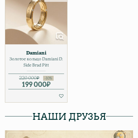
Damiani
Золотое кольцо Damiani D.
Side Brad Pitt
220 000
₽
199 000
Первоначальная цена соста
Текущая цена: 199 000₽.
₽
НАШИ ДРУЗЬЯ